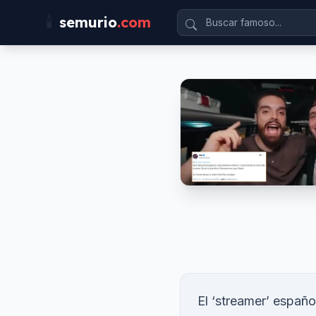
🕯️
semurio
.com
El ‘streamer’ españ