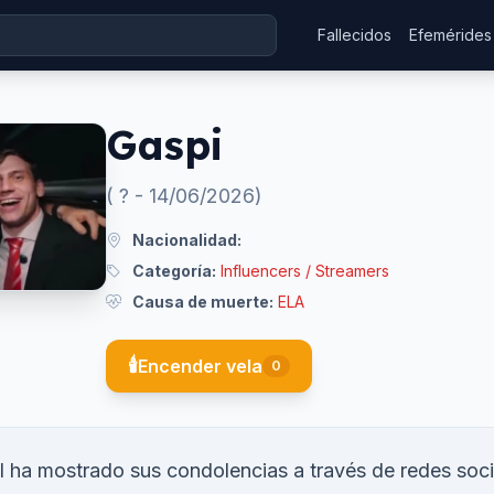
Fallecidos
Efemérides
Gaspi
(
?
-
14/06/2026
)
Nacionalidad:
Categoría:
Influencers / Streamers
Causa de muerte:
ELA
🕯️
Encender vela
0
ol ha mostrado sus condolencias a través de redes soc