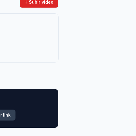
Subir video
r link