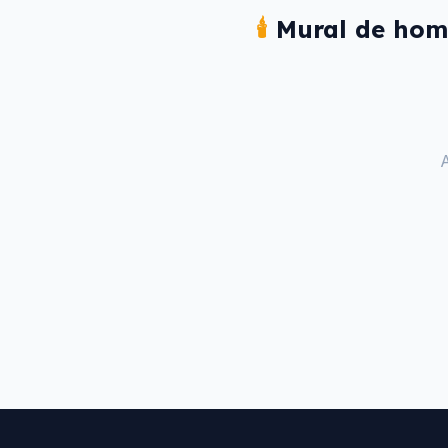
🕯️
Mural de hom