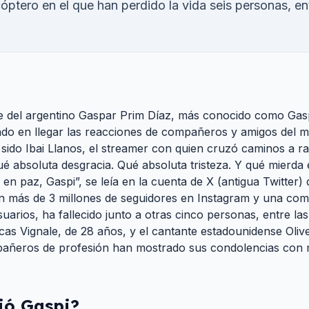
cóptero en el que han perdido la vida seis personas, ent
e del argentino Gaspar Prim Díaz, más conocido como Gasp
ado en llegar las reacciones de compañeros y amigos del 
 sido Ibai Llanos, el streamer con quien cruzó caminos a ra
ué absoluta desgracia. Qué absoluta tristeza. Y qué mierda 
 en paz, Gaspi”, se leía en la cuenta de X (antigua Twitter)
con más de 3 millones de seguidores en Instagram y una c
uarios, ha fallecido junto a otras cinco personas, entre la
as Vignale, de 28 años, y el cantante estadounidense Olive
mpañeros de profesión han mostrado sus condolencias con 
ió
Gaspi
?