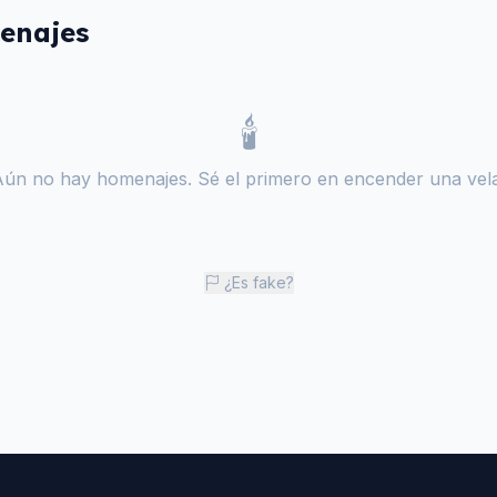
enajes
🕯️
Aún no hay homenajes. Sé el primero en encender una vela
¿Es fake?