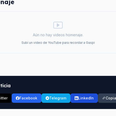
naje
Aún no hay videos homenaje.
Subí un video de YouTube para recordar a
Gaspi
ticia
itter
Facebook
Telegram
LinkedIn
Copia