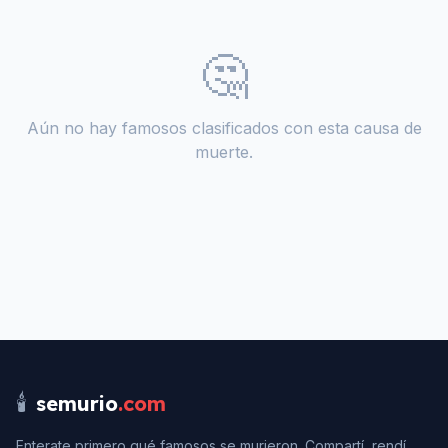
🤔
Aún no hay famosos clasificados con esta causa de
muerte.
🕯️
semurio
.com
Enterate primero qué famosos se murieron. Compartí, rendí