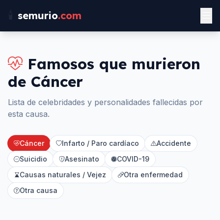
🕯️
semurio
.com
Famosos que murieron
de
Cáncer
Lista de celebridades y personalidades fallecidas por
esta causa.
Cáncer
Infarto / Paro cardíaco
Accidente
Suicidio
Asesinato
COVID-19
Causas naturales / Vejez
Otra enfermedad
Otra causa