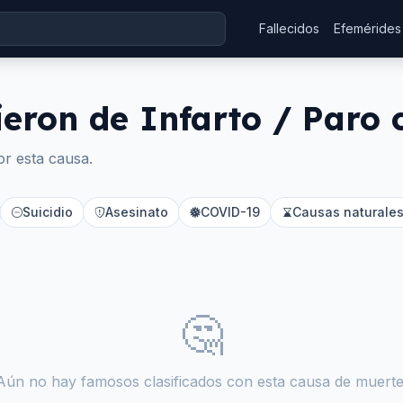
Fallecidos
Efemérides
ieron de
Infarto / Paro 
or esta causa.
Suicidio
Asesinato
COVID-19
Causas naturales
🤔
Aún no hay famosos clasificados con esta causa de muerte