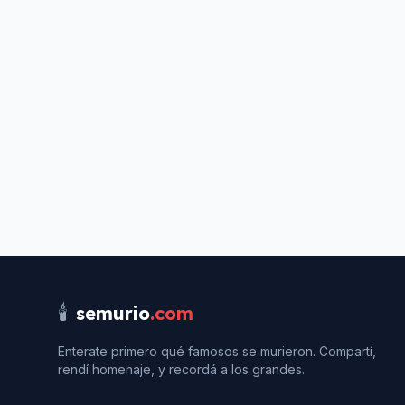
🕯️
semurio
.com
Enterate primero qué famosos se murieron. Compartí,
rendí homenaje, y recordá a los grandes.