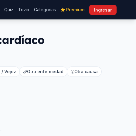
Quiz
Trivia
Categorías
Premium
Ingresar
cardíaco
 / Vejez
Otra enfermedad
Otra causa
.