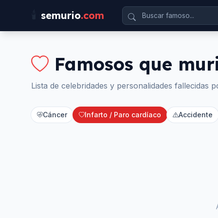
🕯️
semurio
.com
Famosos que mur
Lista de celebridades y personalidades fallecidas p
Cáncer
Infarto / Paro cardíaco
Accidente