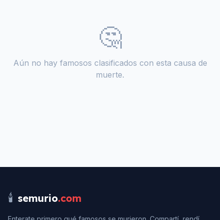
🤔
Aún no hay famosos clasificados con esta causa de
muerte.
🕯️
semurio
.com
Enterate primero qué famosos se murieron. Compartí, rendí