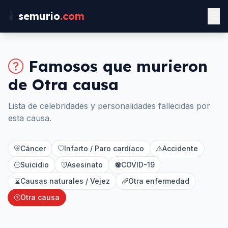
🕯️
semurio
.com
Famosos que murieron
de
Otra causa
Lista de celebridades y personalidades fallecidas por
esta causa.
Cáncer
Infarto / Paro cardíaco
Accidente
Suicidio
Asesinato
COVID-19
Causas naturales / Vejez
Otra enfermedad
Otra causa