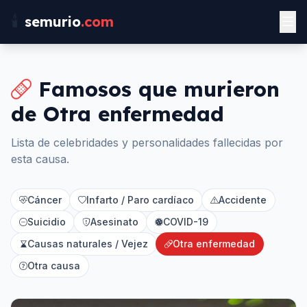
🕯️
semurio
.com
Famosos que murieron
de
Otra enfermedad
Lista de celebridades y personalidades fallecidas por
esta causa.
Cáncer
Infarto / Paro cardíaco
Accidente
Suicidio
Asesinato
COVID-19
Causas naturales / Vejez
Otra enfermedad
Otra causa