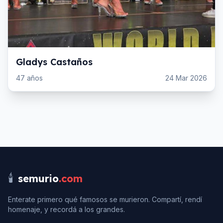
Gladys Castaños
47
años
24 Mar 2026
🕯️
semurio
.com
Enterate primero qué famosos se murieron. Compartí, rendí
homenaje, y recordá a los grandes.